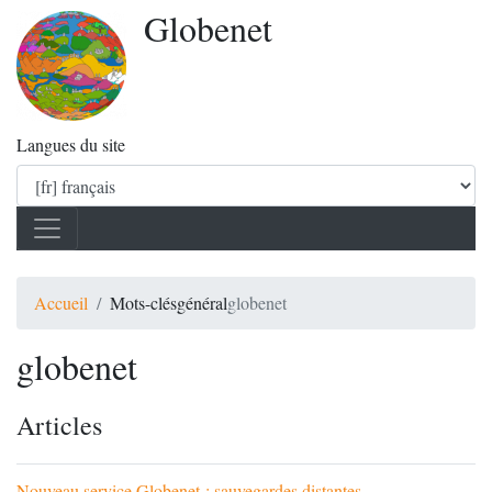
Globenet
Langues du site
Accueil
Mots-clés
général
globenet
globenet
Articles
Nouveau service Globenet : sauvegardes distantes