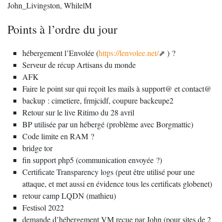
John_Livingston, WhilelM
Points à l’ordre du jour
hébergement l’Envolée (
https://lenvolee.net/
) ?
Serveur de récup Artisans du monde
AFK
Faire le point sur qui reçoit les mails à support@ et contact@
backup : cimetiere, frmjcidf, coupure backeupe2
Retour sur le live Ritimo du 28 avril
BP utilisée par un hébergé (problème avec Borgmattic)
Code limite en RAM ?
bridge tor
fin support php5 (communication envoyée ?)
Certificate Transparency logs (peut être utilisé pour une
attaque, et met aussi en évidence tous les certificats globenet)
retour camp LQDN (mathieu)
Festisol 2022
demande d’hébergement VM reçue par John (pour sites de 2