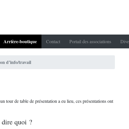
Arrière-boutique
Contact
Portail des associations
Dive
n d’info/travail
n tour de table de présentation a eu lieu, ces présentations ont
t dire quoi ?