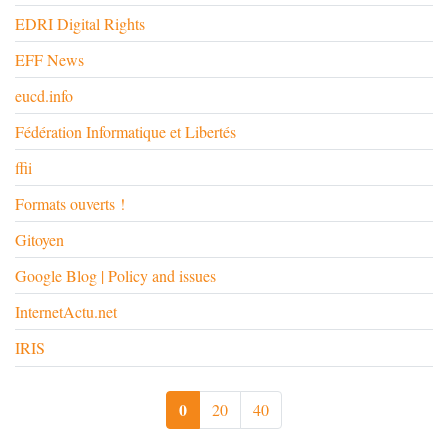
EDRI Digital Rights
EFF News
eucd.info
Fédération Informatique et Libertés
ffii
Formats ouverts !
Gitoyen
Google Blog | Policy and issues
InternetActu.net
IRIS
0
20
40