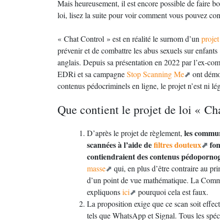
Mais heureusement, il est encore possible de faire bo
loi, lisez la suite pour voir comment vous pouvez cont
« Chat Control » est en réalité le surnom d’un
proje
prévenir et de combattre les abus sexuels sur enfan
anglais. Depuis sa présentation en 2022 par l’ex-c
EDRi et sa campagne
Stop Scanning Me
ont démon
contenus pédocriminels en ligne, le projet n’est ni lég
Que contient le projet de loi « Ch
les commun
D’après le projet de règlement,
scannées à l’aide de
filtres douteux
fond
contiendraient des contenus pédoporno
masse
qui, en plus d’être contraire au pr
d’un point de vue mathématique. La Commis
expliquons
ici
pourquoi cela est faux.
La proposition exige que ce scan soit effect
tels que WhatsApp et Signal. Tous les spéc