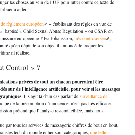
uger les choses au sein de l’UE pour lutter contre ce texte de
ribuer à aider !
t de règlement européen
« établissant des règles en vue de
ts », baptisé « Child Sexual Abuse Regulation » ou CSAR en
ommissaire européenne Ylva Johanssson,
très controversée
,
tré qu’en dépit de son objectif annoncé de traquer les
itime ni réaliste.
at Control » ?
ications privées de tout un chacun pourraient être
és sur de l’intelligence artificielle, pour voir si les messages
graphiques
. Il s’agit là d’un cas parfait de
surveillance de
incipe de la présomption d’innocence, n’est pas très efficace
sion prétend que l’analyse resterait ciblée, mais nous
ué par tous les services de messagerie chiffrés de bout en bout,
ialistes tech du monde entier sont catégoriques,
une telle