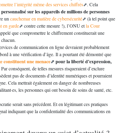
omettre l’intégrité même des services chiffrés
. Cela
personnalisé sur les appareils de millions de personnes
tre un
cauchemar en matière de cybersécurité
(à tel point que
t en garde
contre cette mesure !), l’ONU et
la Cour
appelé que compromettre le chiffrement constituerait une
e chacun.
 services de communication en ligne devraient probablement
abord à une vérification d’âge. Il a pourtant été démontré que
’âge constituent une menace
pour la liberté d’expression,
. Par conséquent, de telles mesures risqueraient d’exclure
sèdent pas de documents d’identité numériques et pourraient
igne. Cela mettrait également en danger de nombreuses
ilitant·es, les personnes qui ont besoin de soins de santé, etc.
cratie serait sans précédent. Et en légitimant ces pratiques
gnal indiquant que la confidentialité des communications en
ainement devenu un sujet d’actualité ?