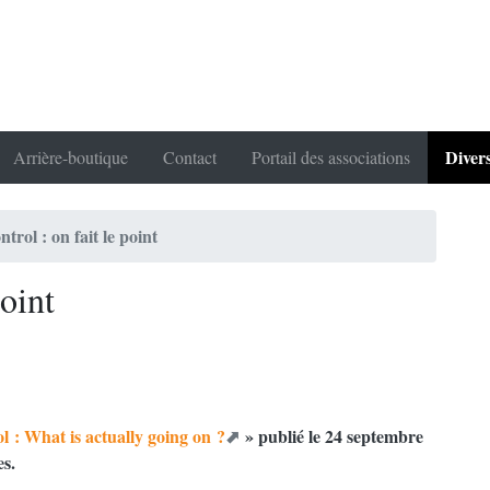
Diver
Arrière-boutique
Contact
Portail des associations
trol : on fait le point
point
 : What is actually going on ?
» publié le 24 septembre
s.