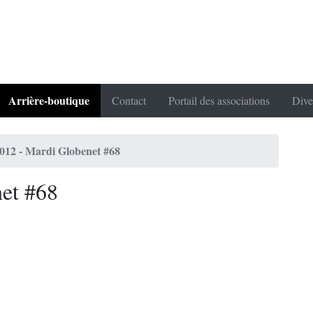
Arrière-boutique
Contact
Portail des associations
Dive
012 - Mardi Globenet #68
et #68