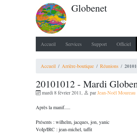
Globenet
Accueil
Services
Support
Officiel
20101
Accueil
Arrière-boutique
Réunions
20101012 - Mardi Globen
mardi 8 février 2011
,
par
Jean-Noël Moureau
Après la manif.....
Présents : wilhelm, jacques, jon, yanic
VoIp/IRC : jean-michel, taffit